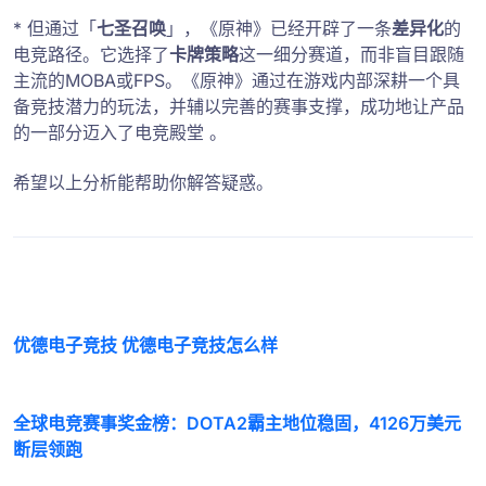
* 但通过「
七圣召唤
」，《原神》已经开辟了一条
差异化
的
电竞路径。它选择了
卡牌策略
这一细分赛道，而非盲目跟随
主流的MOBA或FPS。《原神》通过在游戏内部深耕一个具
备竞技潜力的玩法，并辅以完善的赛事支撑，成功地让产品
的一部分迈入了电竞殿堂
。
希望以上分析能帮助你解答疑惑。
优德电子竞技 优德电子竞技怎么样
全球电竞赛事奖金榜：DOTA2霸主地位稳固，4126万美元
断层领跑