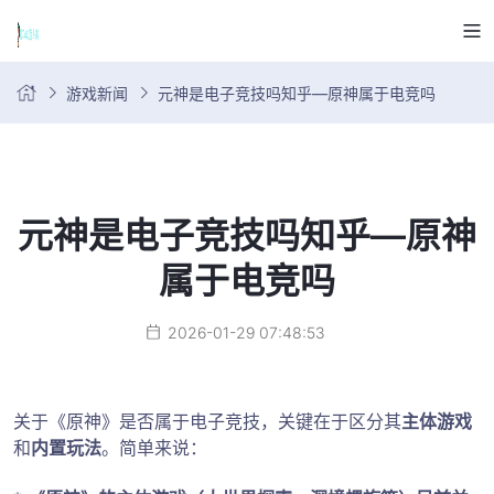
游戏新闻
元神是电子竞技吗知乎—原神属于电竞吗
元神是电子竞技吗知乎—原神
属于电竞吗
2026-01-29 07:48:53
关于《原神》是否属于电子竞技，关键在于区分其
主体游戏
和
内置玩法
。简单来说：