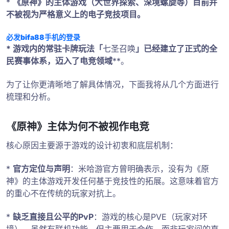
*
《原神》的主体游戏（大世界探索、深境螺旋等）目前并
不被视为严格意义上的电子竞技项目
。
必发bifa88手机的登录
* 游戏内的常驻卡牌玩法「
七圣召唤
」已经建立了正式的全
民赛事体系，迈入了电竞领域
**。
为了让你更清晰地了解具体情况，下面我将从几个方面进行
梳理和分析。
《原神》主体为何不被视作电竞
核心原因主要源于游戏的设计初衷和底层机制：
*
官方定位与声明
：米哈游官方曾明确表示，没有为《原
神》的主体游戏开发任何基于竞技性的拓展
。这意味着官方
的重心不在传统的玩家对抗上。
*
缺乏直接且公平的PvP
：游戏的核心是PVE（玩家对环