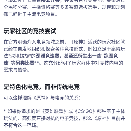
「影幻杯」七圣召唤公开赛，并设有
百万奖金池
。赛事通过
全民积分赛、主播资格赛等多条赛道选拔选手，规模和规划
都已趋近于主流电竞项目
。
玩家社区的竞技尝试
在官方明确介入电竞领域之前，《原神》活跃的玩家社区就
已经在自发地组织和探索各种竞技形式，例如立足于高阶玩
法"深境螺旋"的
深渊竞速赛
，甚至还衍生出一些"跑图竞
速"等另类比赛
**。这充分说明了玩家群体中对竞技内容的
需求与热爱。
是特色化电竞，而非传统电竞
可以这样理解《原神》与电竞的关系：
* 如果你追求的是《英雄联盟》或《CS:GO》那种基于主体
玩法的、高强度直接对抗的电子竞技，那么《原神》目前
并
不符合
这一范畴。