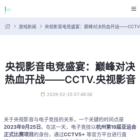
游戏新闻
央视影音电竞盛宴：巅峰对决热血开战——CCTV
央视影音电竞盛宴：巅峰对决
热血开战——CCTV.央视影音
2026-02-25 07:48:56
关于央视影音与电子竞技的关系，一个关键的时间点是
2023年9月25日
。在这一天，电子竞技以
杭州第19届亚运会
正式比赛项目
的身份，通过
CCTV5+
等官方平台进行直