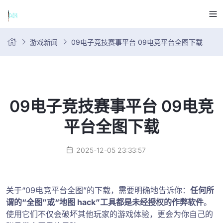
游戏新闻
09电子竞技赛事平台 09电竞平台全图下载
09电子竞技赛事平台 09电竞
平台全图下载
2025-12-05 23:33:57
关于“09电竞平台全图”的下载，需要明确地告诉你：
任何所
谓的“全图”或“地图 hack”工具都是未经授权的作弊软件
。
使用它们不仅会破坏其他玩家的游戏体验，更会为你自己的