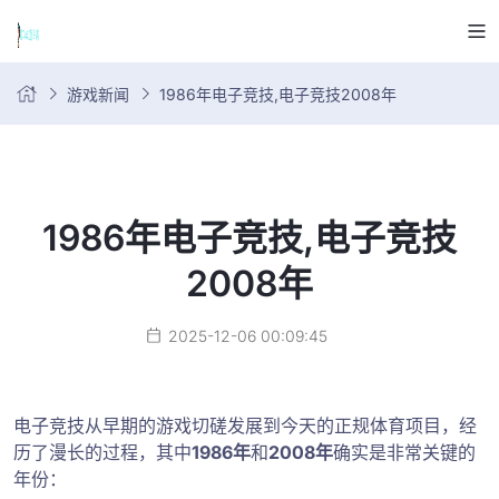
游戏新闻
1986年电子竞技,电子竞技2008年
1986年电子竞技,电子竞技
2008年
2025-12-06 00:09:45
电子竞技从早期的游戏切磋发展到今天的正规体育项目，经
历了漫长的过程，其中
1986年
和
2008年
确实是非常关键的
年份：