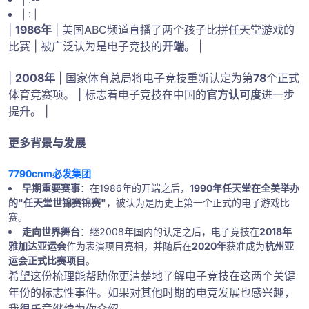
| : |
|
1986年
| 美国ABC频道直播了两个孩子比拼任天堂游戏的
比赛 | 被广泛认为是电子竞技的
开端
。 |
|
2008年
| 国家体育总局将电子竞技重新认定为第
78
个正式
体育竞赛项。 | 标志着电子竞技在中国的
官方认可度
进一步
提升。 |
更多背景与发展
7790cnm必发集团
早期重要赛事
：在1986年的开端之后，
1990年任天堂在全美举办
的"任天堂世锦赛锦赛"
，被认为是历史上第一个正式的电子游戏比
赛。
走向世界舞台
：继2008年国内的认定之后，电子竞技在
2018年
雅加达亚运会
作为表演项目亮相，并随后在
2020年
获准成为
杭州亚
运会正式比赛项目
。
希望这份梳理能帮助你更清楚地了解电子竞技在这两个关键
年份的标志性事件。如果对其他时期的电竞发展也感兴趣，