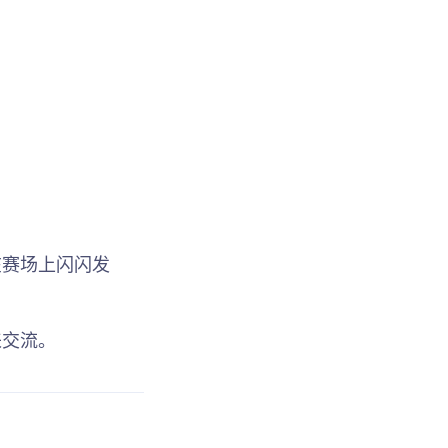
在赛场上闪闪发
来交流。