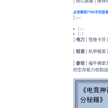
| 核心装备 | 推荐
必发集团7790手机登
| :--
| :--
| : |
|
电刀
| 怪兽卡莎
|
轻语
| 机甲精英
|
泰坦
| 福牛佛
的生存能力收割战场