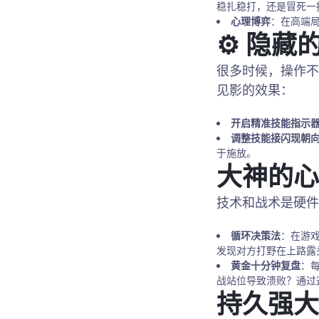
稳扎稳打，还是冒死一
心理博弈
：在高端
⚙️ 隐
很多时候，操作不
见影的效果：
开启精准技能指示
调整技能接闪现朝
于施放。
大神的心
技术和战术是硬件
循环决策法
：在游
发现对方打野在上路露
黄金十分钟复盘
：
战站位导致溃败？通过
持久强大