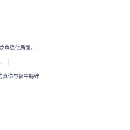
龙龟稳住局面。 |
 |
戈的真伤与福牛羁绊