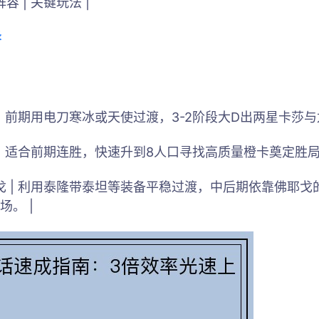
阵容 | 关键玩法 |
录
 | 前期用电刀寒冰或天使过渡，3-2阶段大D出两星卡莎与
 | 适合前期连胜，快速升到8人口寻找高质量橙卡奠定胜局。
耶戈 | 利用泰隆带泰坦等装备平稳过渡，中后期依靠佛耶
。 |