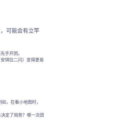
置，可能会有立竿
离先手开团。
、安琪拉二闪）变得更易
 例如，在看小地图时，
k决定了局势？哪一次团