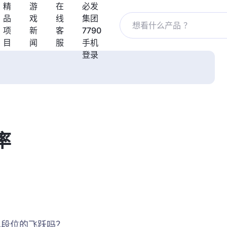
精
游
在
必发
品
戏
线
集团
项
新
客
7790
目
闻
服
手机
登录
率
现段位的飞跃吗？