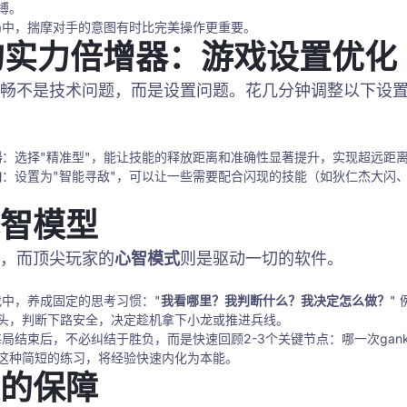
搏。
局中，揣摩对手的意图有时比完美操作更重要。
藏的实力倍增器：游戏设置优化
畅不是技术问题，而是设置问题。花几分钟调整以下设
器
：选择"精准型"，能让技能的释放距离和准确性显著提升，实现超远距
向
：设置为"智能寻敌"，可以让一些需要配合闪现的技能（如狄仁杰大闪
智模型
，而顶尖玩家的
心智模式
则是驱动一切的软件。
戏中，养成固定的思考习惯："
我看哪里？我判断什么？我决定怎么做？
"
头，判断下路安全，决定趁机拿下小龙或推进兵线。
每局结束后，不必纠结于胜负，而是快速回顾2-3个关键节点：哪一次gan
这种简短的练习，将经验快速内化为本能。
的保障