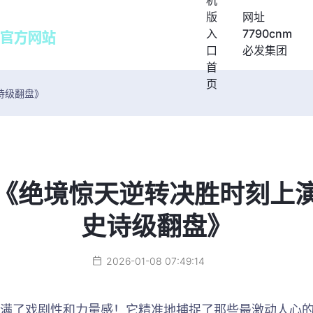
机
版
网址
入
7790cnm
口
必发集团
首
页
诗级翻盘》
《绝境惊天逆转决胜时刻上
史诗级翻盘》
2026-01-08 07:49:14
满了戏剧性和力量感！它精准地捕捉了那些最激动人心