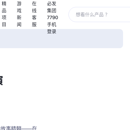
精
游
在
必发
品
戏
线
集团
项
新
客
7790
目
闻
服
手机
登录
演
的故事精髓——在