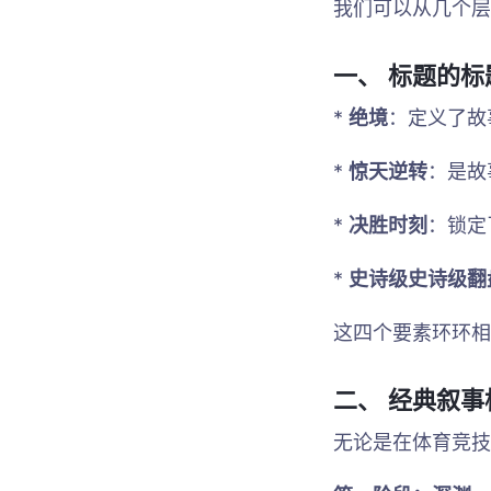
我们可以从几个层
一、 标题的
*
绝境
：定义了故
*
惊天逆转
：是故
*
决胜时刻
：锁定
*
史诗级史诗级翻
这四个要素环环相
二、 经典叙
无论是在体育竞技