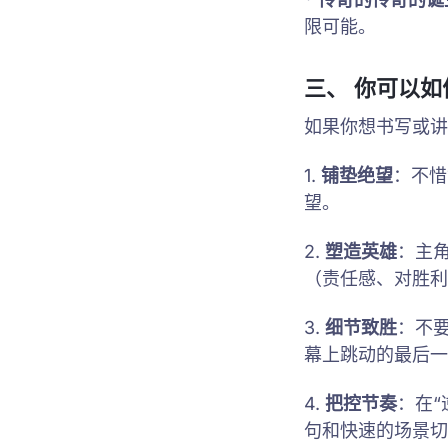
限可能。
三、 你可以
如果你想书写或讲
1.
铺垫绝望
：不惜
望。
2.
塑造英雄
：主
（责任感、对胜利
3.
细节致胜
：不
幕上跳动的最后一
4.
把控节奏
：在
句和快速的场景切